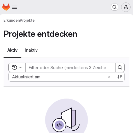
Startseite
Zum Hauptinhalt springen
M
Erkunden
Projekte
Projekte entdecken
Aktiv
Inaktiv
Toggle search history
Sort by:
Aktualisiert am